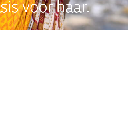
sis voor haar.
AD
Nar
We helpen je graag verder.
10
|
E-mail:
info-nl@wateraid.org
Rou
KvK